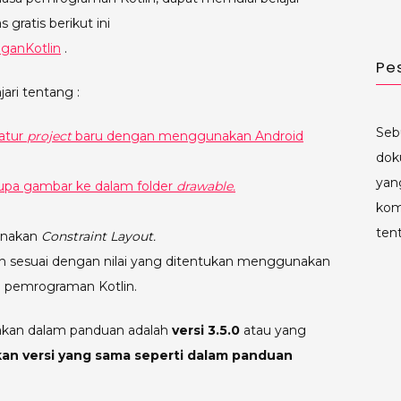
gratis berikut ini
ganKotlin
.
Pe
ari tentang :
Seb
atur
project
baru dengan menggunakan Android
dok
yan
upa gambar ke dalam folder
drawable.
kom
ten
nakan
Constraint Layout.
sesuai dengan nilai yang ditentukan menggunakan
a pemrograman Kotlin.
nakan dalam panduan adalah
versi 3.5.0
atau yang
n versi yang sama seperti dalam panduan