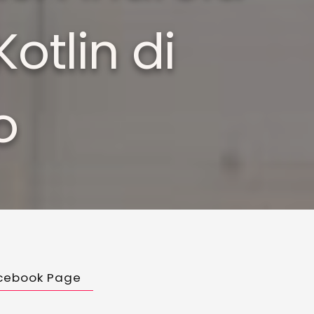
tlin di
o
cebook Page