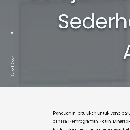
Sederh
Scroll Down
Panduan ini ditujukan untuk yang 
bahasa Pemrograman Kotlin. Diharapk
Kotlin. Jika masih belum ada dasar b