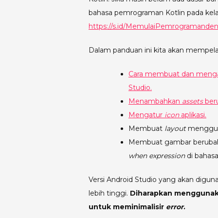
bahasa pemrograman Kotlin pada kelas 
https://s.id/MemulaiPemrogramanden
Dalam panduan ini kita akan mempelaj
Cara membuat dan meng
Studio.
Menambahkan
assets
ber
Mengatur
icon
aplikasi.
Membuat
layout
menggu
Membuat gambar berubah 
when expression
di bahas
Versi Android Studio yang akan digu
lebih tinggi.
Diharapkan menggunaka
untuk meminimalisir
error
.