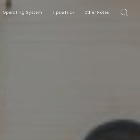
Operating System
Tips&Trick
Other Notes