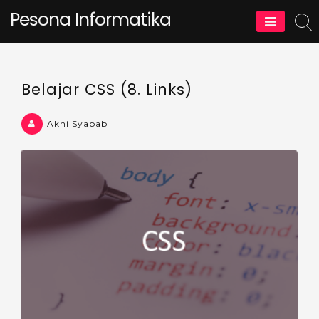
Skip
Pesona Informatika
to
content
Belajar CSS (8. Links)
Akhi Syabab