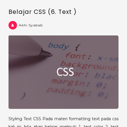
Belajar CSS (6. Text )
Akhi Syabab
Styling Text CSS Pada materi formatting text pada css
kali ini, kita akan belajar meliputi: 1. text color 2. text