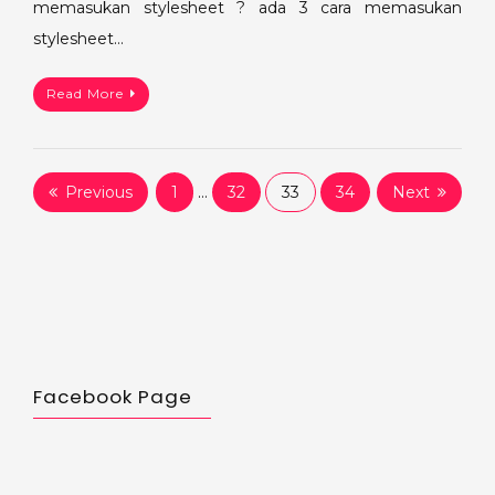
memasukan stylesheet ? ada 3 cara memasukan
stylesheet…
Read More
Posts
Previous
1
…
32
33
34
Next
pagination
Facebook Page