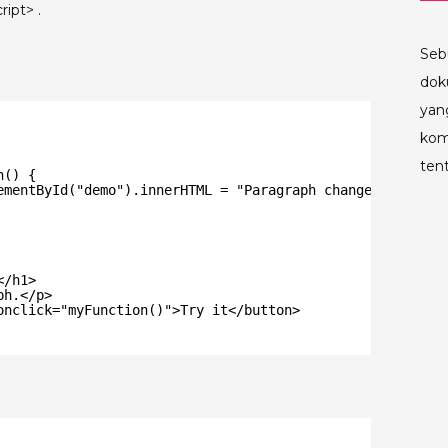
ript> .
Seb
dok
yan
kom
ten
n() {
ementById("demo").innerHTML = "Paragraph changed.";
</h1>
ph.</p>
onclick="myFunction()">Try it</button>