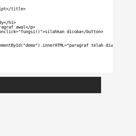
ipt</title>
dy</h1>
ragraf awal</p>
onclick="fungsi()">silahkan dicoba</button>
ementById("demo").innerHTML="paragraf telah diubah";