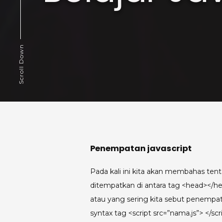
Scroll Down
Penempatan javascript
Pada kali ini kita akan membahas ten
ditempatkan di antara tag <head></he
atau yang sering kita sebut penempa
syntax tag <script src=”nama.js”> </sc