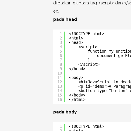
diletakan diantara tag <script> dan </sc
ex.
pada head
1
<!DOCTYPE html>
2
<html>
3
<head>
4
<script>
5
function myFunctio
6
document.getEl
7
}
8
</script>
9
</head>
10
11
<body>
12
<h1>JavaScript in Head
13
<p id="demo">A Paragra
14
<button type="button" 
15
</body>
16
</html> 
pada body
1
<!DOCTYPE html>
2
<html>