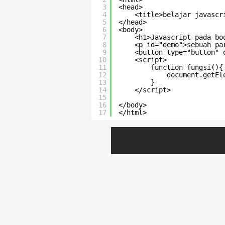
3
<head>
4
<title>belajar javascr
5
</head>
6
<body>
7
<h1>Javascript pada bo
8
<p id="demo">sebuah pa
9
<button type="button" 
10
<script>
11
function fungsi(){
12
document.getEl
13
}
14
</script>
15
16
</body>
17
</html>