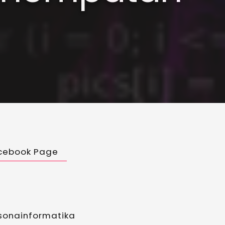
cebook Page
sonainformatika