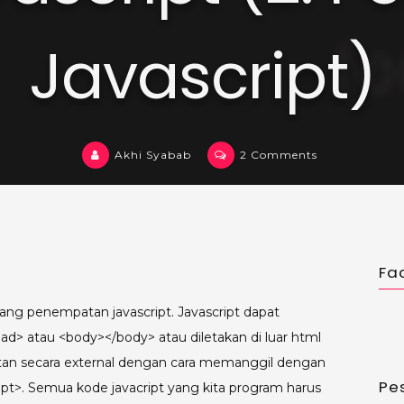
Javascript)
on
Akhi Syabab
2 Comments
Belajar
Javascript
(2.
Penempatan
Javascript)
Fa
tang penempatan javascript. Javascript dapat
ad> atau <body></body> atau diletakan di luar html
tan secara external dengan cara memanggil dengan
Pe
ript>. Semua kode javacript yang kita program harus