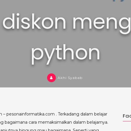
 diskon men
python
Akhi Syabab
– pesonainformatika.com . Terkadang dalam belajar
Fa
ng bagaimana cara memaksimalkan dalam belajarnya.
 selanjutnya bingung mau bagaimana. Seperti yang