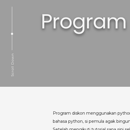
Program
Scroll Down
Program diskon menggunakan python 
bahasa python, si pemula agak bingu
Setelah mengikuti tutorial sana sini