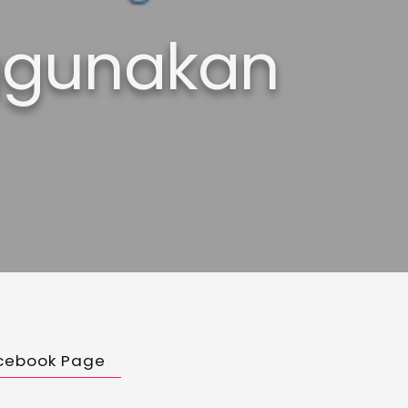
ggunakan
cebook Page