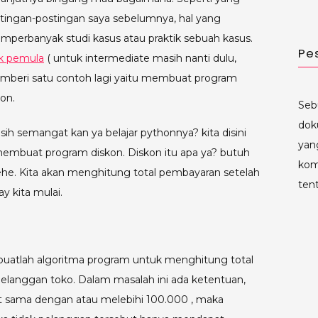
ostingan-postingan saya sebelumnya, hal yang
rbanyak studi kasus atau praktik sebuah kasus.
Pe
uk pemula
( untuk intermediate masih nanti dulu,
memberi satu contoh lagi yaitu membuat program
on.
Seb
dok
h semangat kan ya belajar pythonnya? kita disini
yan
embuat program diskon. Diskon itu apa ya? butuh
kom
 hehe. Kita akan menghitung total pembayaran setelah
ten
y kita mulai.
: buatlah algoritma program untuk menghitung total
elanggan toko. Dalam masalah ini ada ketentuan,
t sama dengan atau melebihi 100.000 , maka