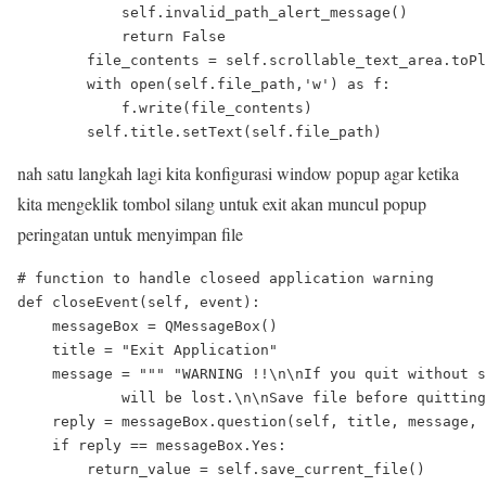
            self.invalid_path_alert_message()

            return False

        file_contents = self.scrollable_text_area.toPl
        with open(self.file_path,'w') as f:

            f.write(file_contents)

nah satu langkah lagi kita konfigurasi window popup agar ketika
kita mengeklik tombol silang untuk exit akan muncul popup
peringatan untuk menyimpan file
# function to handle closeed application warning

def closeEvent(self, event):

    messageBox = QMessageBox()

    title = "Exit Application"

    message = """ "WARNING !!\n\nIf you quit without s
            will be lost.\n\nSave file before quitting
    reply = messageBox.question(self, title, message, 
    if reply == messageBox.Yes:

        return_value = self.save_current_file()
