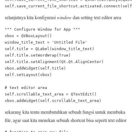
selanjutnya kita konfigurasi
window
dan setting text editor area
""" Configure Window for App """

vbox = QVBoxLayout()

window_title_text = 'Untitled File'

self.title = QLabel(window_title_text)

self.title.setWordWrap(True)

self.title.setAlignment(Qt.Qt.AlignCenter)

vbox.addWidget(self.title)

self.setLayout(vbox)

# text editor area

self.scrollable_text_area = QTextEdit()

sekarang kita tentu membutuhkan sebuah fungsi untuk membuka
file, agar saat kita menekan sebuah shortcut bisa seperti text editor