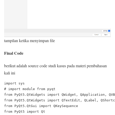
tampilan ketika menyimpan file
Final Code
berikut adalah source code studi kasus pada materi pembahasan
kali ini
import sys

# import module from pyqt

from PyQt5.QtWidgets import QWidget, QApplication, QVB
from PyQt5.QtWidgets import QTextEdit, QLabel, QShortc
from PyQt5.QtGui import QKeySequence

from PyQt5 import Qt
