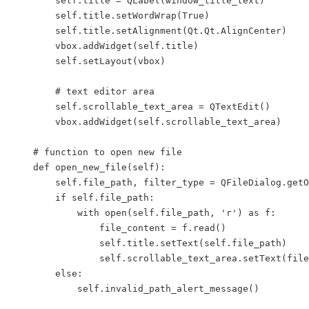
        self.title = QLabel(window_title_text)

        self.title.setWordWrap(True)

        self.title.setAlignment(Qt.Qt.AlignCenter)

        vbox.addWidget(self.title)

        self.setLayout(vbox)

        # text editor area

        self.scrollable_text_area = QTextEdit()

        vbox.addWidget(self.scrollable_text_area)

    # function to open new file

    def open_new_file(self):

        self.file_path, filter_type = QFileDialog.getO
        if self.file_path:

            with open(self.file_path, 'r') as f:

                file_content = f.read()

                self.title.setText(self.file_path)

                self.scrollable_text_area.setText(file
        else:

            self.invalid_path_alert_message()
