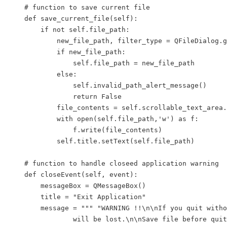
    # function to save current file

    def save_current_file(self):

        if not self.file_path:

            new_file_path, filter_type = QFileDialog.g
            if new_file_path:

                self.file_path = new_file_path

            else:

                self.invalid_path_alert_message()

                return False

            file_contents = self.scrollable_text_area.
            with open(self.file_path,'w') as f:

                f.write(file_contents)

            self.title.setText(self.file_path)

    # function to handle closeed application warning

    def closeEvent(self, event):

        messageBox = QMessageBox()

        title = "Exit Application"

        message = """ "WARNING !!\n\nIf you quit witho
                will be lost.\n\nSave file before quit