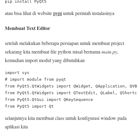
atau bisa lihat di website
pypi
untuk perintah instalasinya
Membuat Text Editor
setelah melakukan beberapa persiapan untuk membuat project
sekarang kita membuat file python misal bernama
main.py
,
kemudian import modul yang dibutuhkan
import sys

# import module from pyqt

from PyQt5.QtWidgets import QWidget, QApplication, QVB
from PyQt5.QtWidgets import QTextEdit, QLabel, QShortc
from PyQt5.QtGui import QKeySequence

selanjutnya kita membuat class untuk konfigurasi window pada
aplikasi kita