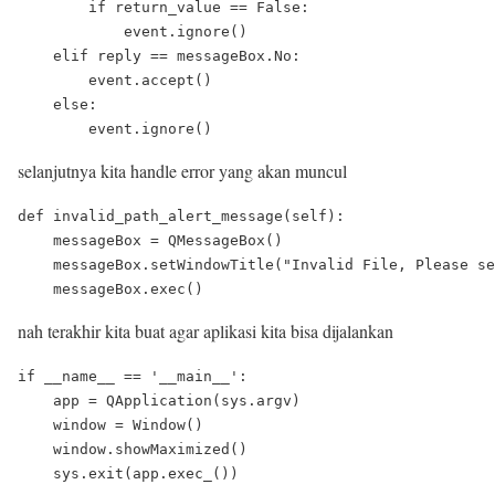
        if return_value == False:

            event.ignore()

    elif reply == messageBox.No:

        event.accept()

    else:

selanjutnya kita handle error yang akan muncul
def invalid_path_alert_message(self):

    messageBox = QMessageBox()

    messageBox.setWindowTitle("Invalid File, Please se
nah terakhir kita buat agar aplikasi kita bisa dijalankan
if __name__ == '__main__':

    app = QApplication(sys.argv)

    window = Window()

    window.showMaximized()
