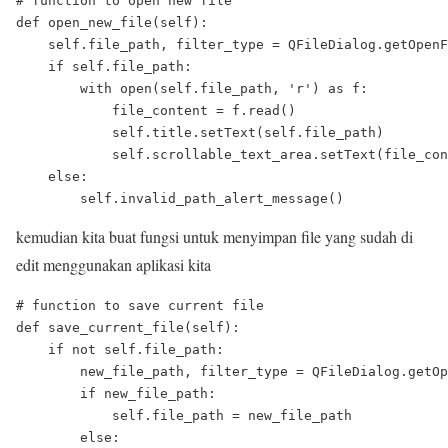
# function to open new file

def open_new_file(self):

    self.file_path, filter_type = QFileDialog.getOpenF
    if self.file_path:

        with open(self.file_path, 'r') as f:

            file_content = f.read()

            self.title.setText(self.file_path)

            self.scrollable_text_area.setText(file_con
    else:

kemudian kita buat fungsi untuk menyimpan file yang sudah di
edit menggunakan aplikasi kita
# function to save current file

def save_current_file(self):

    if not self.file_path:

        new_file_path, filter_type = QFileDialog.getOp
        if new_file_path:

            self.file_path = new_file_path

        else:
