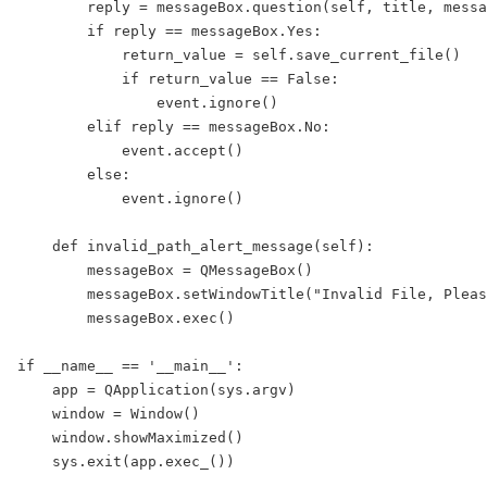
        reply = messageBox.question(self, title, messa
        if reply == messageBox.Yes:

            return_value = self.save_current_file()

            if return_value == False:

                event.ignore()

        elif reply == messageBox.No:

            event.accept()

        else:

            event.ignore()

    def invalid_path_alert_message(self):

        messageBox = QMessageBox()

        messageBox.setWindowTitle("Invalid File, Pleas
        messageBox.exec()

if __name__ == '__main__':

    app = QApplication(sys.argv)

    window = Window()

    window.showMaximized()
