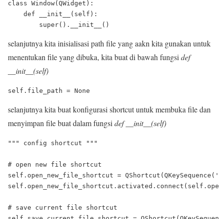
class Window(QWidget):

    def __init__(self):

selanjutnya kita inisialisasi path file yang aakn kita gunakan untuk
menentukan file yang dibuka, kita buat di bawah fungsi
def
__init__(self)
selanjutnya kita buat konfigurasi shortcut untuk membuka file dan
menyimpan file buat dalam fungsi
def __init__(self)
""" config shortcut """

# open new file shortcut

self.open_new_file_shortcut = QShortcut(QKeySequence('
self.open_new_file_shortcut.activated.connect(self.ope
# save current file shortcut

self.save_current_file_shortcut = QShortcut(QKeySequen