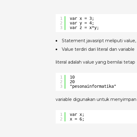
1
var x = 3;
2
var y = 4;
3
var z = x*y;
Statement javasript meliputi value
Value terdiri dari literal dan variable
literal adalah value yang bernilai tetap
1
10
2
20
3
"pesonainformatika"
variable digunakan untuk menyimpan
1
var x;
2
x = 6;
Java script menggunakan operator “