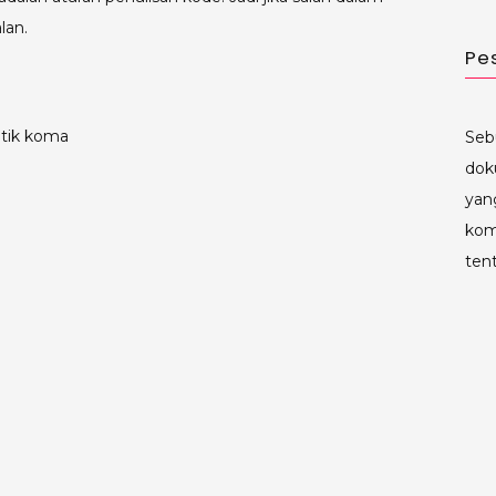
lan.
Pe
itik koma
Seb
dok
yan
kom
ten