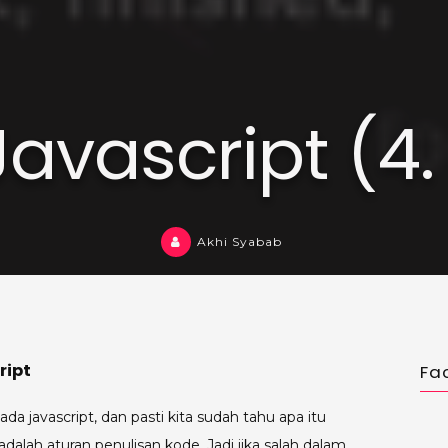
Javascript (4.
Akhi Syabab
ript
Fa
da javascript, dan pasti kita sudah tahu apa itu
dalah aturan penulisan kode. Jadi jika salah dalam