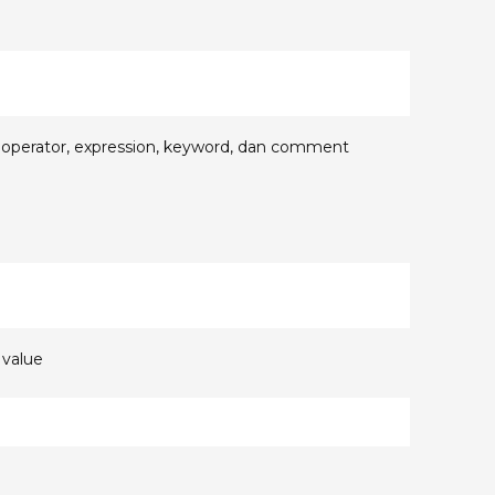
, operator, expression, keyword, dan comment
 value
=” sebagai penetapan dan aritmatik operator “+,-,*,/”