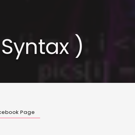
 Syntax )
cebook Page