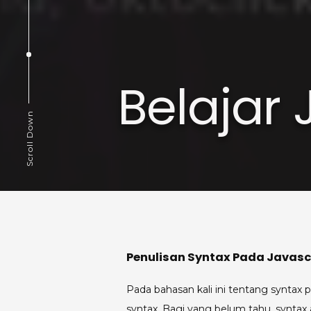
Belajar 
Scroll Down
Penulisan Syntax Pada Javasc
Pada bahasan kali ini tentang syntax pa
syntax. Bagi yang belum tahu, syntax a