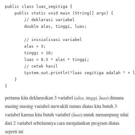
public class luas_segitiga {

    public static void main (String[] args) {

        // deklarasi variabel

        double alas, tinggi, luas;

        // inisialisasi variabel

        alas = 5;

        tinggi = 10;

        luas = 0.5 * alas * tinggi;

        // cetak hasil

        System.out.println("luas segitiga adalah " + l
    }

pertama kita deklarasikan 3 variabel (
alas, tinggi, luas
) dimana
masing masing variabel mewakili rumus diatas kita butuh 3
variabel karena kita butuh variabel (
luas
) untuk menampung nilai
dari 2 variabel sebelumnya cara menjalankan program diatas
seperti ini