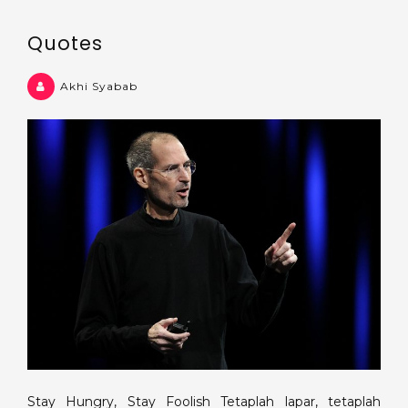
Quotes
Akhi Syabab
Stay Hungry, Stay Foolish Tetaplah lapar, tetaplah