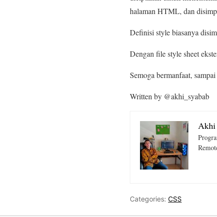
halaman HTML, dan disimpan
Definisi style biasanya disim
Dengan file style sheet eks
Semoga bermanfaat, sampai j
Written by @akhi_syabab
Akhi
Progra
Remote
Categories:
CSS