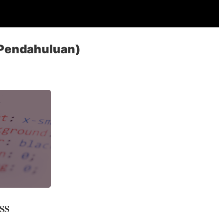
.Pendahuluan)
CSS