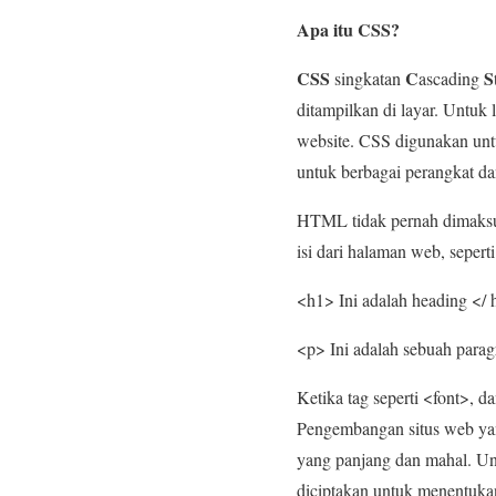
Apa itu CSS?
CSS
C
S
singkatan
ascading
ditampilkan di layar. Untuk
website. CSS digunakan untu
untuk berbagai perangkat da
HTML tidak pernah dimaksu
isi dari halaman web, seperti
<h1> Ini adalah heading </ 
<p> Ini adalah sebuah parag
Ketika tag seperti <font>, 
Pengembangan situs web yan
yang panjang dan mahal. U
diciptakan untuk menentuka