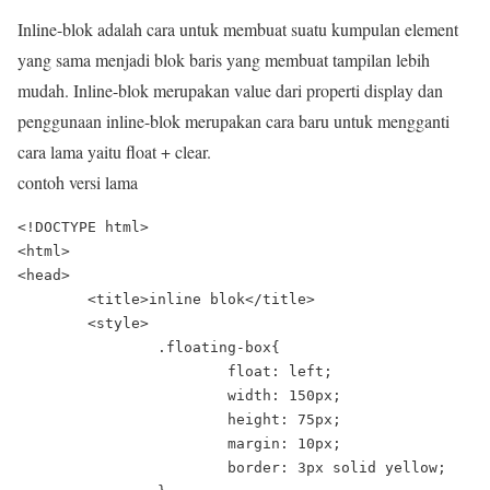
Inline-blok adalah cara untuk membuat suatu kumpulan element
yang sama menjadi blok baris yang membuat tampilan lebih
mudah. Inline-blok merupakan value dari properti display dan
penggunaan inline-blok merupakan cara baru untuk mengganti
cara lama yaitu float + clear.
contoh versi lama
<!DOCTYPE html>

<html>

<head>

	<title>inline blok</title>

	<style>

		.floating-box{

			float: left;

			width: 150px;

			height: 75px;

			margin: 10px;

			border: 3px solid yellow;
