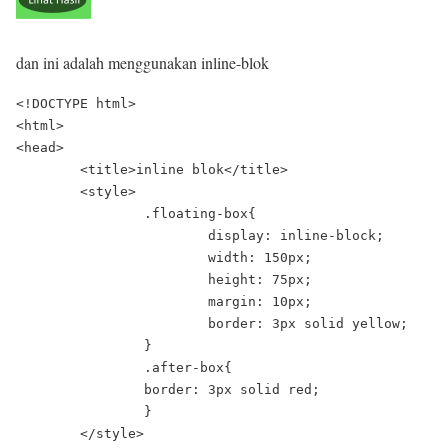
dan ini adalah menggunakan inline-blok
<!DOCTYPE html>

<html>

<head>

	<title>inline blok</title>

	<style>

		.floating-box{

			display: inline-block;

			width: 150px;

			height: 75px;

			margin: 10px;

			border: 3px solid yellow;

		}

		.after-box{

    		border: 3px solid red;

		}

	</style>
