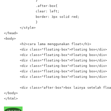
		}

		.after-box{

    		clear: left;

    		border: 3px solid red;

		}

	</style>

</head>

<body>

	<h2>cara lama menggunakan float</h1>

	<div class="floating-box">Floating box</div>

	<div class="floating-box">Floating box</div>

	<div class="floating-box">Floating box</div>

	<div class="floating-box">Floating box</div>

	<div class="floating-box">Floating box</div>

	<div class="floating-box">Floating box</div>

	<div class="after-box">box lainya setelah floating box</div>

</body>
