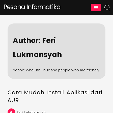
Skip
Pesona Informatika
to
content
Author:
Feri
Lukmansyah
people who use linux and people who are friendly
Cara Mudah Install Aplikasi dari
AUR
Feri Lukmansyah